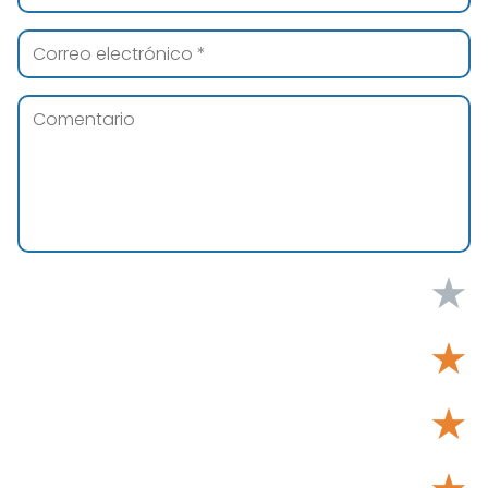
★
★
★