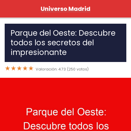
Universo Madrid
Parque del Oeste: Descubre
todos los secretos del
impresionante
★
★
★
★
★
Valoración: 4.73 (250 votos)