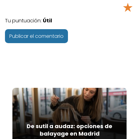
★
Tu puntuación:
Útil
A
l
t
e
r
n
a
t
i
v
De sutil a audaz: opciones de
e
balayage en Madrid
: