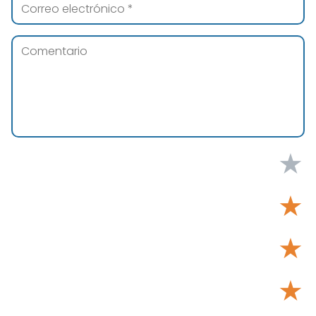
★
★
★
★