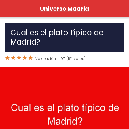
Universo Madrid
Cual es el plato típico de
Madrid?
★
★
★
★
★
Valoración: 4.97 (161 votos)