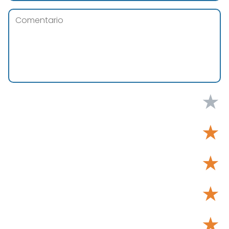
★
★
★
★
★