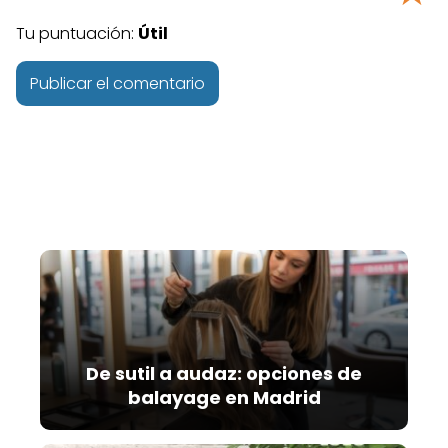
Tu puntuación:
Útil
A
l
t
e
r
n
a
t
i
v
De sutil a audaz: opciones de
e
balayage en Madrid
: