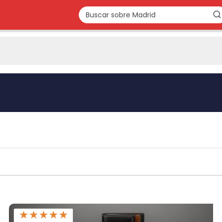
★
★
★
★
★